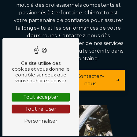
moto à des professionnels compétents et
passionnés à Cerfontaine. Chim'otto est
votre partenaire de confiance pour assurer
la longévité et les performances de votre
deux-roues. Contactez-nous dès
aujourd'hui pour bénéficier de nos services
de qualité et rouler en toute sérénité dans
les rues de Cerfontaine!
Ce site utilise des
cookies et vous donne le
contrôle sur ceux que
En savoir
Contactez-
vous souhaitez activer
plus
nous
Tout accepter
Tout refuser
Personnaliser