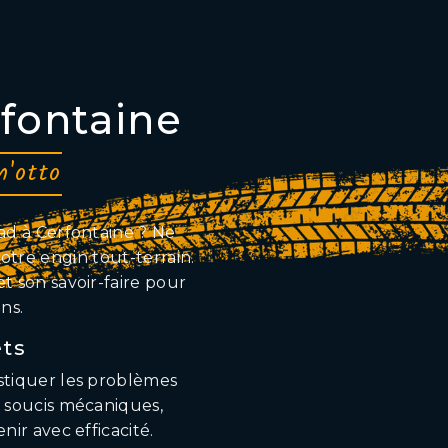
fontaine
m'otto
ad à Cerfontaine ? Ne
otre engin tout-terrain.
et son savoir-faire pour
ns.
ets
ostiquer les problèmes
s soucis mécaniques,
nir avec efficacité.