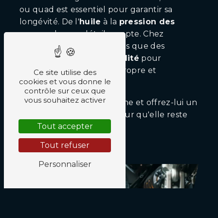
ou quad est essentiel pour garantir sa
longévité. De l'
huile
à la
pression des
pneus
, chaque détail compte. Chez
Chim’Otto
, nous n'utilisons que des
lubrifiants de haute qualité
pour
maintenir votre moteur propre et
Ce site utilise des
cookies et vous donne le
performant.
contrôle sur ceux que
vous souhaitez activer
Confiez-nous votre machine et offrez-lui un
entretien sur mesure
pour qu'elle reste
Tout accepter
en parfait état.
Tout refuser
Personnaliser