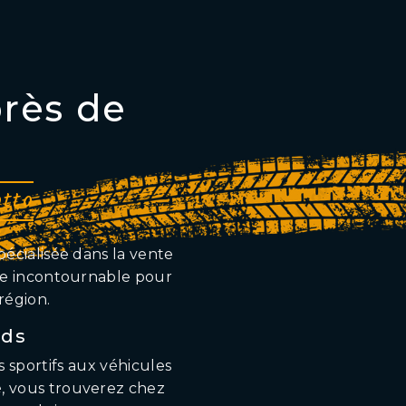
rès de
tto
pécialisée dans la vente
sse incontournable pour
région.
ads
 sportifs aux véhicules
é, vous trouverez chez