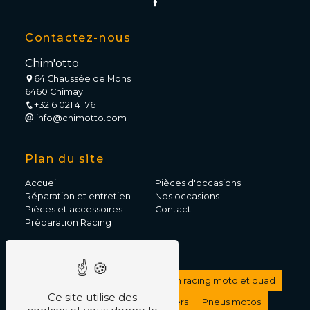
Contactez-nous
Chim'otto
64 Chaussée de Mons
6460 Chimay
+32 6 021 41 76
info@chimotto.com
Plan du site
Accueil
Pièces d'occasions
Réparation et entretien
Nos occasions
Pièces et accessoires
Contact
Préparation Racing
Nos prestations
Vente de scooter
Préparation racing moto et quad
Ce site utilise des
Accessoires motos et scooters
Pneus motos